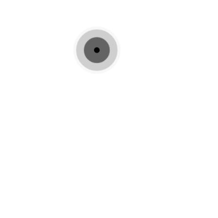
Παγκόσμια Ημέρα Ατόμων με Αναπηρία
ΑΡΘΡΟΓΡΑΦΊΑ
READ MORE
Μικροσκληροθεραπεία
ΑΡΘΡΟΓΡΑΦΊΑ